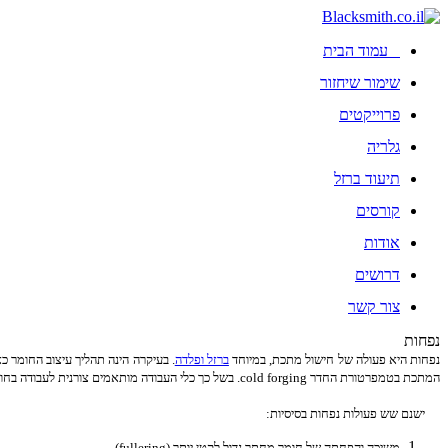
עמוד הבית
שימור שיחזור
פרוייקטים
גלריה
תיעוד ברזל
קורסים
אודות
דרושים
צור קשר
נפחות
נפחות היא פעולה של חישול מתכת, במיוחד
ברזל ופלדה
. בעיקרה הינה תהליך עיצוב החומר כאשר הוא במצ
המתכת בטמפרטורת החדר cold forging. בשל כך כלי העבודה מותאמים צורנית לעבודה בחומר מתוך כוח האימפקט, המכה.
ישנם שש פעולות נפחות בסיסיות:
משיכה והפחתה של חומר מחתך גדול לקטן יותר (fullering).