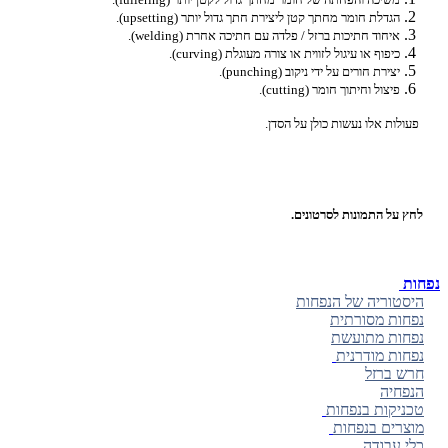
הגדלת חומר מחתך קטן ליצירת חתך גדול יותר (upsetting).
איחוד חתיכות ברזל / פלדה עם חתיכה אחרת (welding).
כיפוף או עיגול לזווית או צורה מעוגלת (curving).
יצירת חורים על ידי ניקוב (punching).
פיצול וחיתוך חומר (cutting).
פעולות אלו נעשות כולן על הסדן.
לחץ על התמונות לסרטונים.
נפחות
היסטוריה של הנפחות
נפחות מסורתית
נפחות מתועשת
נפחות מודרנית
חרש ברזל
הנפחיה
טכניקות בנפחות
מוצרים בנפחות
כלי עבודה