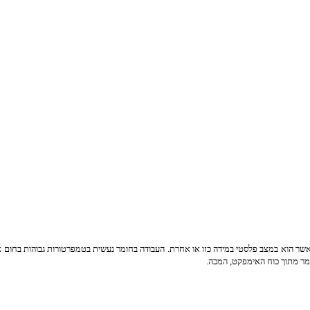
ב פלסטי במידה כזו או אחרת. העבודה בחומר נעשית בטמפרטורות גבוהות בחום אדום או לבן hot forging, אך לא רק חלק ניכ