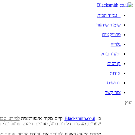
עמוד הבית
שימור שיחזור
פרוייקטים
גלריה
תיעוד ברזל
קורסים
אודות
דרושים
צור קשר
יעוץ
ב
Blacksmith.co.il
קיים מקור אינפורמציה
למידע טכני
שערים, מעקות, דלתות ברזל, סורגים, ריהוט, פרזול וכלי ב
מטרת הייעוץ לאפיין ולהגדיר את עבודת הברזל,
נפחות מס