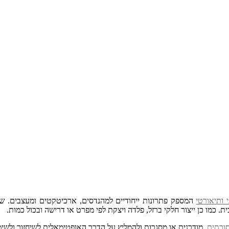
 ותיאורטי
המספק פתרונות ייחודיים למהנדסים, ארכיטקטים ומעצבים. שיר
ית. כמו כן ייצור חלקי ברזל, פלדה ויצקת לפי מפרט או דרישה ובכול כמות.
ורתית
,מודרנית או מסגרות ולהמליץ על הדרך האופטימאלית לשיחזור ולשימ