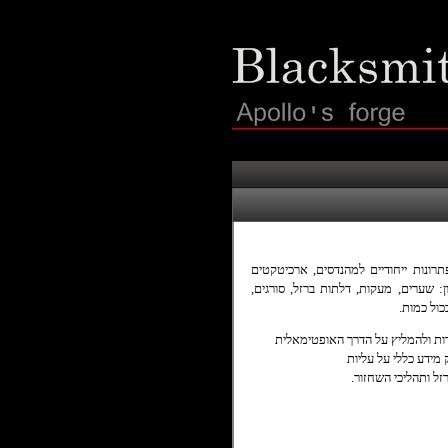
ונות ייחודיים למהנדסים, ארכיטקטים
ן: שערים, מעקות, דלתות ברזל, סורגים,
כול כמות.
רות ולהמליץ על הדרך האופטימאלית
מידע כללי על עליות
רזל ותהליכי השחזור.