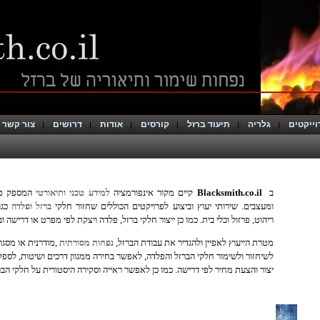
וייקטים
גלריה
תיעוד ברזל
קורסים
אודות
דרושים
צור קשר
ב
Blacksmith.co.il
קיים מקור אינפורמציה
למידע טכני ותיאורטי
המספק פתר
ומעצבים. שירותי יעוץ וביצוע לפרויקטים הכוללים שחזור חלקי
ברזל ופלדה
כגו
ריהוט, פרזול וכלי בית. כמו כן ייצור חלקי ברזל, פלדה ויצקת לפי מפרט או דרישה וב
מטרת הייעוץ לאפיין ולהגדיר את עבודת הברזל,
נפחות מסורתית
,מודרנית או מסג
לשיחזור ולשימור חלקי הברזל והפלדה, לאפשר בחירה ממגוון דרכים ושיטות, לספק 
יצור והצעת מחיר לפי דרישה. כמו כן לאפשר ראייה וסקירה היסטורית על חלקי הב