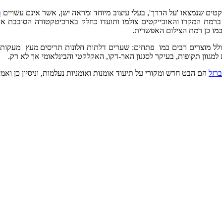
קטים שנמצאו 'על הדרך', בעלי עיצוב מיוחד ומראה ישן, אשר אינם עשויים
ב
ברמת המקרו והאובייקטים צולמו ותועדו כחלק בארכיטקטורה הסובבת אות
מו כן רמת הצילום האפשרית.
ולל מוצרים רבים כמו
פתחים: שערים דלתות
חלונות תריסים מעץ
מעקות ע
למגוון תקופות, בעיקר לסגנון
ה
אר-דקו, האקלקטי והבינלאומי אך לא רק.
ברזל
הם הבט חדש ומקורי על תיעוד אומנות ואומניות נעלמות, וניסיון כן ואמי