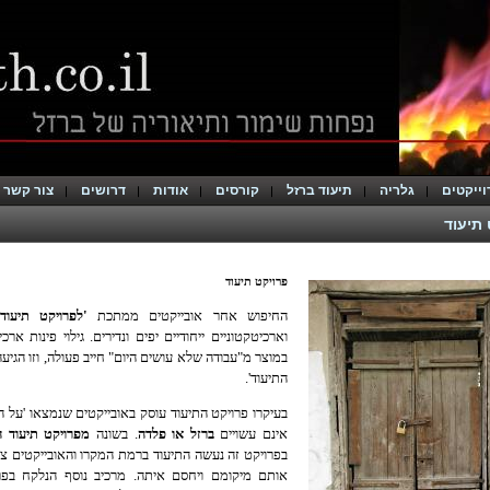
וייקטים
גלריה
תיעוד ברזל
קורסים
אודות
דרושים
צור קשר
 תיעוד
פרויקט תיעוד
החיפוש אחר אובייקטים ממתכת
'לפרויקט תיעוד
וארכיטקטוניים ייחודיים יפים ונדירים.
גילוי פינות ארכ
במוצר מ"עבודה שלא עושים היום" חייב פעולה, וזו הגיעה
התיעוד'.
בעיקרו פרויקט התיעוד עוסק באובייקטים שנמצאו 'על הד
אינם עשויים
ברזל או פלדה
.
בשונה
מפרויקט תיעוד ה
בפרויקט זה נעשה התיעוד ברמת המקרו והאובייקטים צ
אותם מיקומם ויחסם איתה. מרכיב נוסף הנלקח בפרו