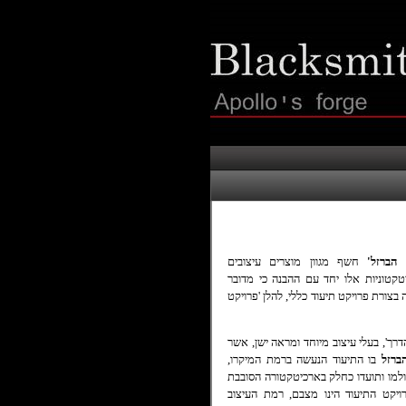
 הברזל'
חשף מגוון מוצרים עיצובים
יטקטוניות אלו יחד עם ההבנה כי מדובר
 בצורת פרויקט תיעוד כללי, להלן 'פרויקט
רך', בעלי עיצוב מיוחד ומראה ישן, אשר
ברזל
בו התיעוד הנעשה ברמת המיקרו,
ולמו ותועדו כחלק בארכיטקטורה הסובבת
יקט התיעוד הינו מצבם, רמת העיצוב