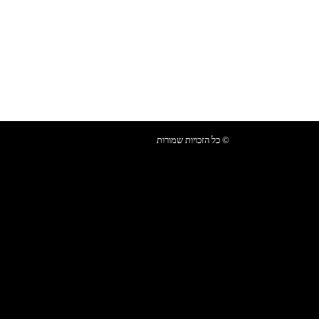
© כל הזכויות שמורות
Blacksmith.co.il