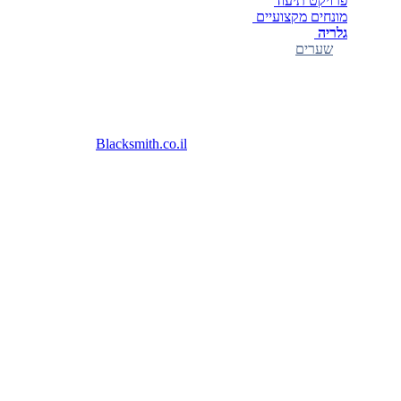
פרויקט תיעוד
מונחים מקצועיים
גלריה
שערים
© כל הזכויות שמורות
Blacksmith.co.il