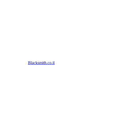
© כל הזכויות שמורות
Blacksmith.co.il