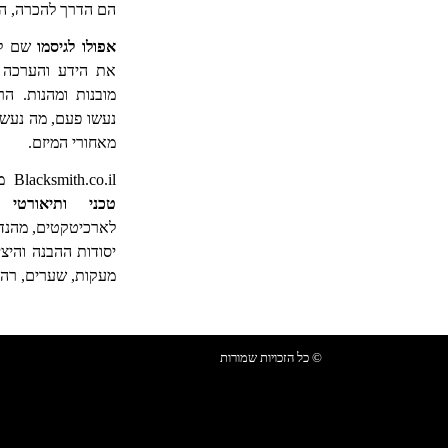
הם הדרך להכרה, הפ
אפולו לגיסמו
שם ל
את הידע והערכה 
מובנות ומהנות. הר
נעשו פעם, מה נעשה
מאחורי
המיזם.
Blacksmith.co.il מפתח מקור אינפורמציה,
טכני ותיאורטי
המ
לארכיטקטים, מהנד
יסודות ההבנה והיצי
מעקות, שערים, רהי
© כל הזכויות שמורות
Blacksmith.co.il