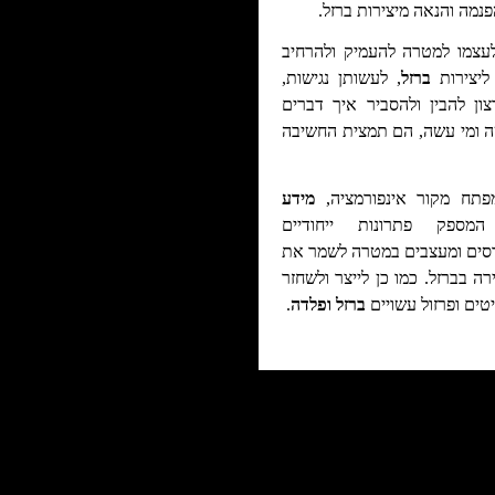
נמה והנאה מיצירות ברזל.
עצמו למטרה להעמיק ולהרחיב
ליצירות
ברזל
, לעשותן נגישות,
צון להבין ולהסביר איך דברים
 ומי עשה
,
הם תמצית החשיבה
מידע
ספק פתרונות ייחודיים
סים ומעצבים במטרה לשמר את
רה בברזל. כמו כן לייצר ולשחזר
טים ופרזול עשויים
ברזל ופלדה
.