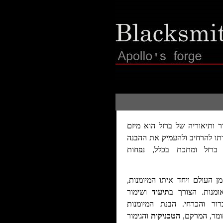
ר ותיאוריה של ברזל הוא מיזם
רתו להרחיב ולהעמיק את ההבנה
 ברזל ומתכת בכלל, נפחות
 העולם ויחד איתו המיומנות,
מנות. הצורך ב
תיעוד
ושימור
רור והכרחי.
הבנת המיומנות
ומר, המרקם,
הטכניקות
והגימור