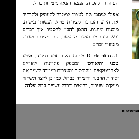
הם הדרך להכרה, הפנמה והנאה מיצירות ברזל.
אפולו לגיסמו
שם לעצמו למטרה להעמיק ולהרחיב
את הידע והערכה ליצירות
ברזל
, לעשותן נגישות,
מובנות ומהנות. הרצון להבין ולהסביר איך דברים
נעשו פעם, מה נעשה ומי עשה
,
הם תמצית החשיבה
מאחורי
המיזם.
Blacksmith.co.il מפתח מקור אינפורמציה,
מידע
טכני ותיאורטי
המספק פתרונות ייחודיים
לארכיטקטים, מהנדסים ומעצבים במטרה לשמר את
יסודות ההבנה והיצירה בברזל. כמו כן לייצר ולשחזר
מעקות, שערים, רהיטים ופרזול עשויים
ברזל ופלדה
.
Blacksmit