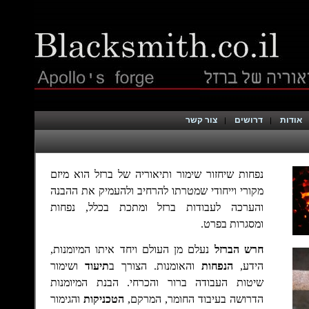
אודות
דרושים
צור קשר
נפחות שיחזור שימור ותיאוריה של ברזל הוא מיזם
מקורי וייחודי שמטרתו להרחיב ולהעמיק את ההבנה
והערכה לעבודות ברזל ומתכת בכלל, נפחות
ומסגרות בפרט.
חרש הברזל
נעלם מן העולם ויחד איתו המיומנות,
הידע,
הנפחות
והאומנות. הצורך ב
תיעוד
ושימור
שיטות העבודה ברור והכרחי.
הבנת המיומנות
הדרושה בעיבוד החומר, המרקם,
הטכניקות
והגימור