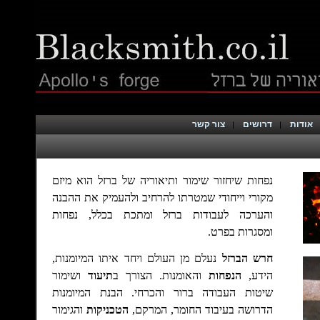
אודות
דרושים
צור קשר
נפחות שיחזור שימור ותיאוריה של ברזל הוא מיזם
מקורי וייחודי שמטרתו להרחיב ולהעמיק את ההבנה
והערכה לעבודות ברזל ומתכת בכלל, נפחות
ומסגרות בפרט.
חרש הברזל
נעלם מן העולם ויחד איתו המיומנות,
הידע,
הנפחות
והאומנות. הצורך ב
תיעוד
ושימור
שיטות העבודה ברור והכרחי.
הבנת המיומנות
הדרושה בעיבוד החומר, המרקם,
הטכניקות
והגימור