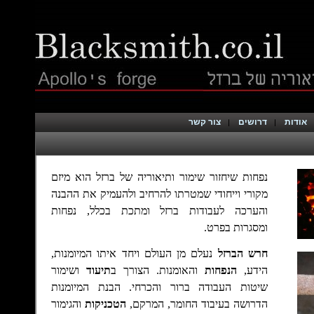
אודות
דרושים
צור קשר
נפחות שיחזור שימור ותיאוריה של ברזל הוא מיזם
מקורי וייחודי שמטרתו להרחיב ולהעמיק את ההבנה
והערכה לעבודות ברזל ומתכת בכלל, נפחות
ומסגרות בפרט.
חרש הברזל
נעלם מן העולם ויחד איתו המיומנות,
הידע,
הנפחות
והאומנות. הצורך ב
תיעוד
ושימור
שיטות העבודה ברור והכרחי.
הבנת המיומנות
הדרושה בעיבוד החומר, המרקם,
הטכניקות
והגימור