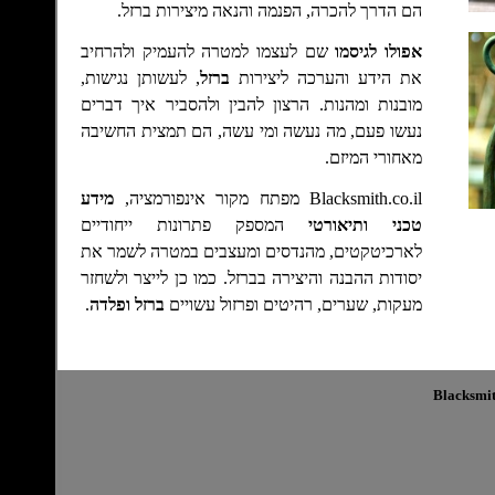
הם הדרך להכרה, הפנמה והנאה מיצירות ברזל.
אפולו לגיסמו
שם לעצמו למטרה להעמיק ולהרחיב
את הידע והערכה ליצירות
ברזל
, לעשותן נגישות,
מובנות ומהנות. הרצון להבין ולהסביר איך דברים
נעשו פעם, מה נעשה ומי עשה
,
הם תמצית החשיבה
מאחורי
המיזם.
Blacksmith.co.il מפתח מקור אינפורמציה,
מידע
טכני ותיאורטי
המספק פתרונות ייחודיים
לארכיטקטים, מהנדסים ומעצבים במטרה לשמר את
יסודות ההבנה והיצירה בברזל. כמו כן לייצר ולשחזר
מעקות, שערים, רהיטים ופרזול עשויים
ברזל ופלדה
.
Blacksmit