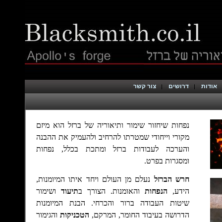
אודות
דרושים
צור קשר
נפחות שיחזור שימור ותיאוריה של ברזל הוא מיזם
מקורי וייחודי שמטרתו להרחיב ולהעמיק את ההבנה
והערכה לעבודות ברזל ומתכת בכלל, נפחות
ומסגרות בפרט.
חרש הברזל
נעלם מן העולם ויחד איתו המיומנות,
הידע,
הנפחות
והאומנות. הצורך ב
תיעוד
ושימור
שיטות העבודה ברור והכרחי.
הבנת המיומנות
הדרושה בעיבוד החומר, המרקם,
הטכניקות
והגימור