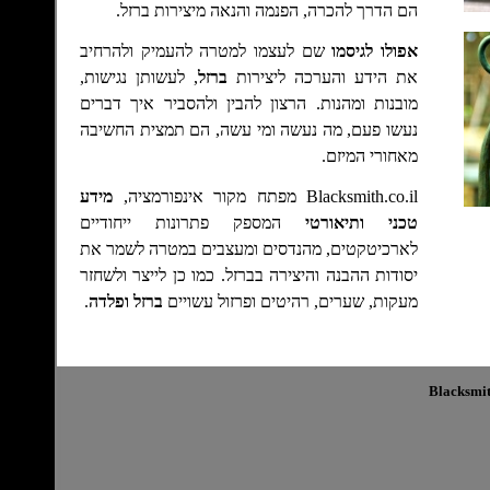
הם הדרך להכרה, הפנמה והנאה מיצירות ברזל.
אפולו לגיסמו
שם לעצמו למטרה להעמיק ולהרחיב
את הידע והערכה ליצירות
ברזל
, לעשותן נגישות,
מובנות ומהנות. הרצון להבין ולהסביר איך דברים
נעשו פעם, מה נעשה ומי עשה
,
הם תמצית החשיבה
מאחורי
המיזם.
Blacksmith.co.il מפתח מקור אינפורמציה,
מידע
טכני ותיאורטי
המספק פתרונות ייחודיים
לארכיטקטים, מהנדסים ומעצבים במטרה לשמר את
יסודות ההבנה והיצירה בברזל. כמו כן לייצר ולשחזר
מעקות, שערים, רהיטים ופרזול עשויים
ברזל ופלדה
.
Blacksmit