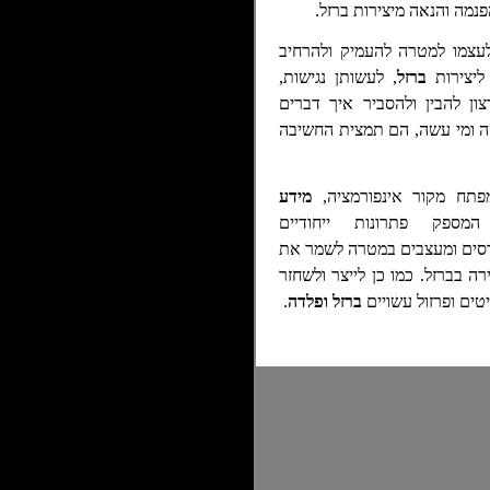
נמה והנאה מיצירות ברזל.
עצמו למטרה להעמיק ולהרחיב
ליצירות
ברזל
, לעשותן נגישות,
צון להבין ולהסביר איך דברים
 ומי עשה
,
הם תמצית החשיבה
מידע
ספק פתרונות ייחודיים
סים ומעצבים במטרה לשמר את
רה בברזל. כמו כן לייצר ולשחזר
טים ופרזול עשויים
ברזל ופלדה
.