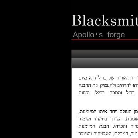
ר ותיאוריה של ברזל הוא מיזם
רתו להרחיב ולהעמיק את ההבנה
 ברזל ומתכת בכלל, נפחות
 העולם ויחד איתו המיומנות,
מנות. הצורך ב
תיעוד
ושימור
רור והכרחי.
הבנת המיומנות
ומר, המרקם,
הטכניקות
והגימור