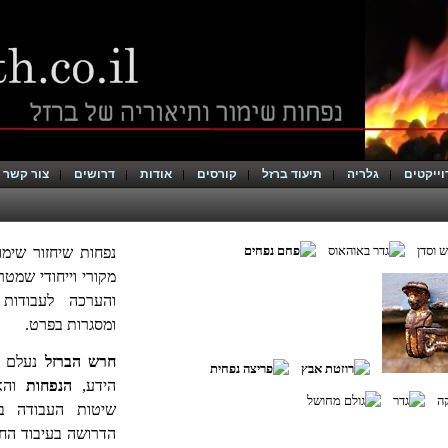
וייקטים
גלריה
תיעוד ברזל
קורסים
אודות
דרושים
צור קשר
נפחות שיחזור שימו
מקורי וייחודי שמט
והערכה לעבודות
ומסגרות בפרט.
חרש הברזל
נעלם מן
הידע,
הנפחות
והאו
שיטות העבודה ב
הדרושה בעיבוד הח