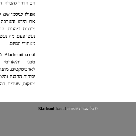
הם הדרך להכרה, הפ
אפולו לגיסמו
שם ל
את הידע והערכה 
מובנות ומהנות. הר
נעשו פעם, מה נעשה
מאחורי
המיזם.
Blacksmith.co.il מפתח מקור אינפורמציה,
טכני ותיאורטי
המ
לארכיטקטים, מהנד
יסודות ההבנה והיצי
מעקות, שערים, רהי
© כל הזכויות שמורות
Blacksmith.co.il