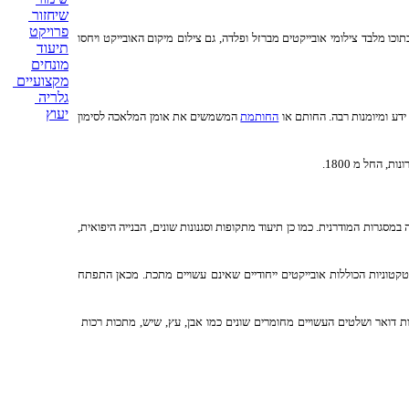
שיחזור
פרויקט
כו מלבד צילומי אובייקטים מברזל ופלדה, גם צילום מיקום האובייקט ויחסו
תיעוד
מונחים
מקצועיים
גלריה
יעוץ
ידע ומיומנות רבה. החותם או
החותמת
המשמשים את אומן המלאכה לסימון
© כל
הזכויות
שמורות
סגרות המודרנית. כמו כן תיעוד מתקופות וסגנונות שונים, הבנייה היפואית,
קטוניות הכוללות אובייקטים ייחודיים שאינם עשויים מתכת. מכאן התפתח
ות דואר ושלטים העשויים מחומרים שונים כמו אבן, עץ, שיש, מתכות רכות