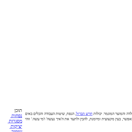
תוכן
לדה והמוצר המוגמר. יכולות
חרש הברזל
, הנפח, שיטות העבודה והכלים באים
נפחות
מאפשר, בעין מקצועית ומיומנת, להבין ולתעד את ה'איך נעשה' ו'מי עשה.' זוהי
מסגרות
יציקות
שימור