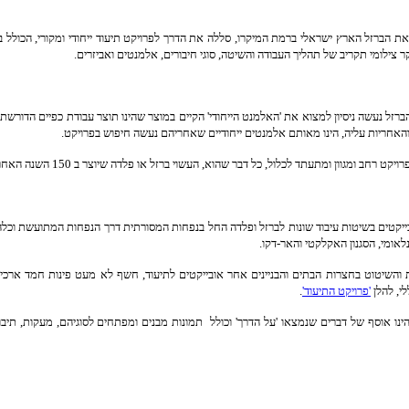
הברזל הארץ ישראלי ברמת המיקרו, סללה את הדרך לפרויקט תיעוד ייחודי ומקורי, הכולל בתו
ר צילומי תקריב של תהליך העבודה והשיטה, סוגי חיבורים, אלמנטים ואביזרים.
ברזל נעשה ניסיון למצוא את 'האלמנט הייחודי' הקיים במוצר שהינו תוצר עבודת כפיים הדורשת 
והאחריות עליה, הינו מאותם אלמנטים ייחודיים שאחריהם נעשה חיפוש בפרויקט.
 רחב ומגוון ומתעתד לכלול, כל דבר שהוא, העשוי ברזל או פלדה שיוצר ב 150 השנה האחרונות, החל מ 1800.
ייקטים בשיטות עיבוד שונות לברזל ופלדה החל בנפחות המסורתית דרך הנפחות המתועשת וכלה במ
נלאומי, הסגנון האקלקטי והאר-דקו.
 והשיטוט בחצרות הבתים והבניינים אחר אובייקטים לתיעוד, חשף לא מעט פינות חמד ארכיט
לי, להלן
'פרויקט התיעוד'
.
הינו אוסף של דברים שנמצאו 'על הדרך' וכולל תמונות מבנים ומפתחים לסוגיהם, מעקות, תיב